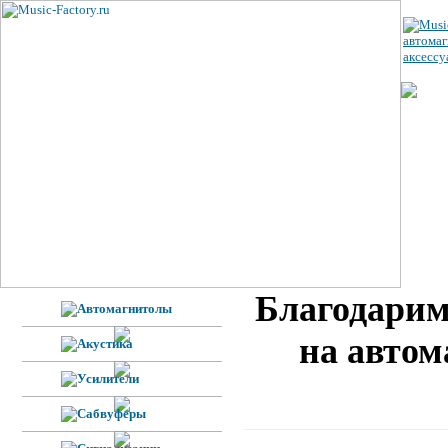
ЦЕ
УС
ВЕ
Н
Ф
Благодарим
на автом