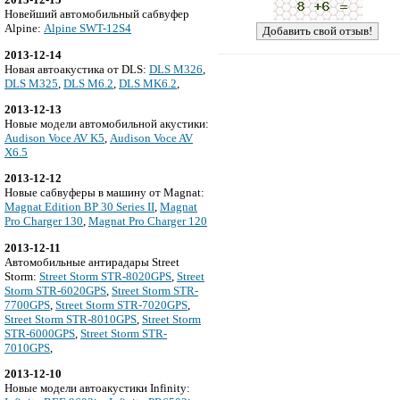
Новейший автомобильный сабвуфер
Alpine:
Alpine SWT-12S4
2013-12-14
Новая автоакустика от DLS:
DLS M326
,
DLS M325
,
DLS M6.2
,
DLS MK6.2
,
2013-12-13
Новые модели автомобильной акустики:
Audison Voce AV K5
,
Audison Voce AV
X6.5
2013-12-12
Новые сабвуферы в машину от Magnat:
Magnat Edition BP 30 Series II
,
Magnat
Pro Charger 130
,
Magnat Pro Charger 120
2013-12-11
Автомобильные антирадары Street
Storm:
Street Storm STR-8020GPS
,
Street
Storm STR-6020GPS
,
Street Storm STR-
7700GPS
,
Street Storm STR-7020GPS
,
Street Storm STR-8010GPS
,
Street Storm
STR-6000GPS
,
Street Storm STR-
7010GPS
,
2013-12-10
Новые модели автоакустики Infinity: