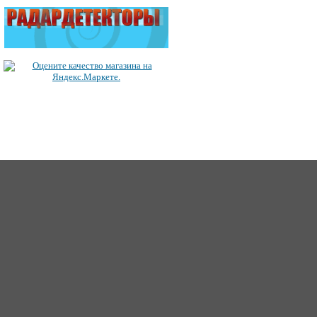
ICQ: 363492849
62
Сайт создан 2006-2017, для Music-Factory.©
music-factory@m