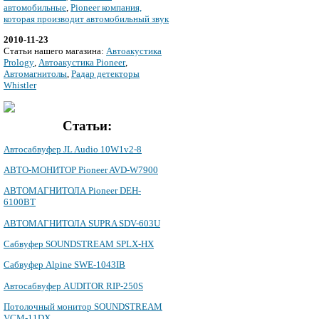
автомобильные
,
Pioneer компания,
которая производит автомобильный звук
2010-11-23
Cтатьи нашего магазина:
Автоакустика
Prology
,
Автоакустика Pioneer
,
Автомагнитолы
,
Радар детекторы
Whistler
Статьи:
Автосабвуфер JL Audio 10W1v2-8
АВТО-МОНИТОР Pioneer AVD-W7900
АВТОМАГНИТОЛА Pioneer DEH-
6100BT
АВТОМАГНИТОЛА SUPRA SDV-603U
Сабвуфер SOUNDSTREAM SPLX-HX
Сабвуфер Alpine SWE-1043IB
Автосабвуфер AUDITOR RIP-250S
Потолочный монитор SOUNDSTREAM
VCM-11DX