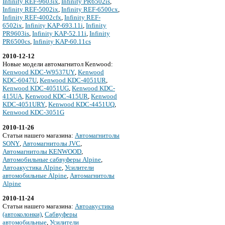
Infinity REF-9603ix
,
Infinity PR6502is
,
Infinity REF-5002ix
,
Infinity REF-6500cx
,
Infinity REF-4002cfx
,
Infinity REF-
6502ix
,
Infinity KAP-693.11i
,
Infinity
PR9603is
,
Infinity KAP-52.11i
,
Infinity
PR6500cs
,
Infinity KAP-60.11cs
2010-12-12
Новые модели автомагнитол Kenwood:
Kenwood KDC-W9537UY
,
Kenwood
KDC-6047U
,
Kenwood KDC-4051UR
,
Kenwood KDC-4051UG
,
Kenwood KDC-
415UA
,
Kenwood KDC-415UR
,
Kenwood
KDC-4051URY
,
Kenwood KDC-4451UQ
,
Kenwood KDC-3051G
2010-11-26
Cтатьи нашего магазина:
Автомагнитолы
SONY
,
Автомагнитолы JVC
,
Автомагнитолы KENWOOD
,
Автомобильные сабвуферы Alpine
,
Автоакустика Alpine
,
Усилители
автомобильные Alpine
,
Автомагнитолы
Alpine
2010-11-24
Cтатьи нашего магазина:
Автоакустика
(автоколонки)
,
Сабвуферы
автомобильные
,
Усилители