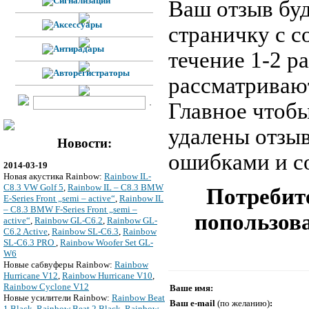
Ваш отзыв буд
страничку с 
течение 1-2 р
рассматривают
Главное чтобы
удалены отзы
Новости:
ошибками и с
2014-03-19
Новая акустика Rainbow:
Rainbow IL-
C8.3 VW Golf 5
,
Rainbow IL – C8.3 BMW
Потребите
E-Series Front „semi – active“
,
Rainbow IL
– C8.3 BMW F-Series Front „semi –
попользова
active“
,
Rainbow GL-C6.2
,
Rainbow GL-
C6.2 Active
,
Rainbow SL-C6.3
,
Rainbow
SL-C6.3 PRO
,
Rainbow Woofer Set GL-
W6
Новые сабвуферы Rainbow:
Rainbow
Hurricane V12
,
Rainbow Hurricane V10
,
Rainbow Cyclone V12
Ваше имя:
Новые усилители Rainbow:
Rainbow Beat
Ваш e-mail
(по желанию)
:
1 Black
,
Rainbow Beat 2 Black
,
Rainbow