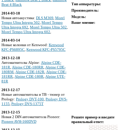
Тип аппаратуры:
Beat 4 Black
Производитель:
2014-03-18
Модель:
Новая автоакустика:
DLS M369
,
Morel
Tempo Ultra Integra 502
,
Morel Tempo
Ваше мнение:
Ultra Integra 692
,
Morel Tempo Ultra 502
,
Morel Tempo Ultra Integra 602
,
2014-03-14
Новые колонки от Kenwood:
Kenwood
KFC-PS6895C
,
Kenwood KFC-PS5795C
2013-12-18
Автомагнитолы Alpine:
Alpine CDE-
181R
,
Alpine CDE-180RR
,
Alpine CDE-
180RM
,
Alpine CDE-182R
,
Alpine CDE-
181RR
,
Alpine CDE-180R
,
Alpine UTE-
81R
2013-12-17
Новые автомагнитолы и ТВ - тюнер от
Prology:
Prology DVT-100
,
Prology DVS-
1155
,
Prology DVS-1375T
2013-12-15
Новая 2 DIN автомагнитола Pioneer:
Решите пример и введите
Pioneer AVH-160DVD
правильный ответ:
2013-12-15